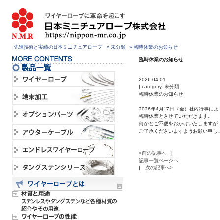
先進技術と実績の日本ミニチュアロープ
»
未分類
» 臨時休業のお知らせ
臨時休業のお知らせ
2026.04.01
| category:
未分類
臨時休業のお知らせ
2026年4月17日（金）社内行事によ
臨時休業とさせていただきます。
何かとご不便をおかけいたしますが
ご了承くださいますようお願い申し
<前の記事へ
|
記事一覧ページヘ
|
次の記事へ>